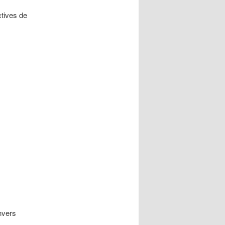
ctives de
nvers