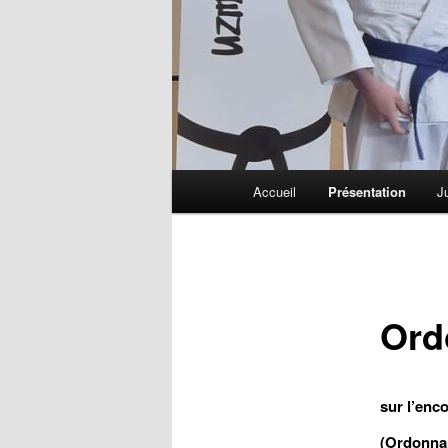
Menu
Accueil
Présentation
J
principal
Ord
sur l’enc
(Ordonna