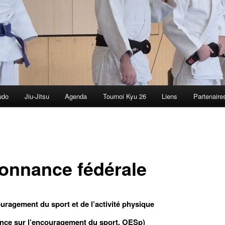
udo
Jiu-Jitsu
Agenda
Tournoi Kyu 26
Liens
Partenaire
onnance fédérale
ouragement du sport et de l’activité physique
nce sur l’encouragement du sport, OESp)