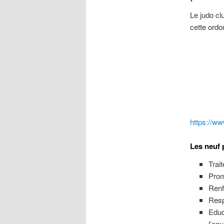
Le judo cl
cette ordo
https://ww
Les neuf 
Trai
Prom
Renf
Resp
Eduq
l’en