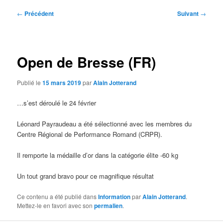
Navigation
←
Précédent
Suivant
→
des
articles
Open de Bresse (FR)
Publié le
15 mars 2019
par
Alain Jotterand
…s’est déroulé le 24 février
Léonard Payraudeau a été sélectionné avec les membres du
Centre Régional de Performance Romand (CRPR).
Il remporte la médaille d’or dans la catégorie élite -60 kg
Un tout grand bravo pour ce magnifique résultat
Ce contenu a été publié dans
Information
par
Alain Jotterand
.
Mettez-le en favori avec son
permalien
.