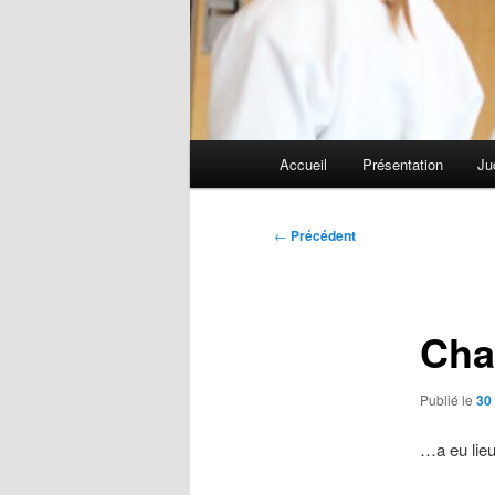
Menu
Accueil
Présentation
Ju
principal
Navigation
←
Précédent
des
articles
Cha
Publié le
30
…a eu lieu