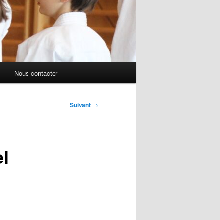
Nous contacter
Suivant
→
l