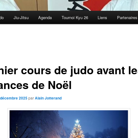
do
Jiu-Jitsu
Agenda
Tournoi Kyu 26
Liens
Partenaires
nier cours de judo avant l
ances de Noël
 décembre 2025
par
Alain Jotterand