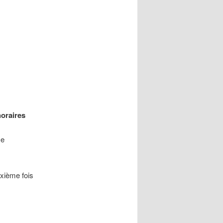
horaires
se
uxième fois