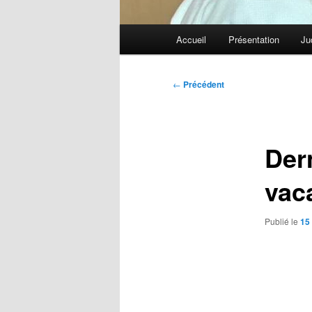
Menu
Accueil
Présentation
Ju
principal
Navigation
←
Précédent
des
articles
Der
vac
Publié le
15