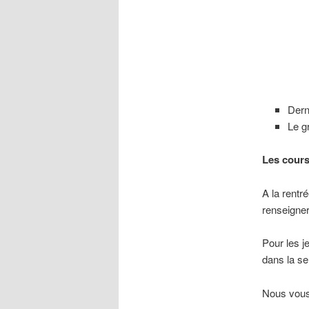
Dern
Le g
Les cours
A la rentr
renseigner
Pour les j
dans la se
Nous vous